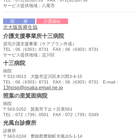
TEL：072(925)8726 FAX：072(925)8736
サービス提供地域：八尾市
医 療
介護福祉
北大阪医療生協
介護支援事業所十三病院
居宅介護支援事業（ケアプラン作成）
TEL：06（6303）8731 FAX：06（6303）8731
サービス提供地域：淀川区
十三病院
病院
〒532-0013 大阪市淀川区木川西3-4-15
TEL：06（6303）8731 FAX：06（6303）8731 E-mail：
13hosp@osaka.email.ne.jp
照葉の里箕面病院
病院
〒563-0252 箕面市下止々呂美561
TEL：072（739）0501 FAX：072（739）0349
光風台診療所
診療所
〒563-0104 豊能郡豊能町光風台5-1-14