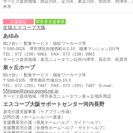
サービス提供地域：西淀川区、淀川区、東淀川区、吹田市、摂津市、
木市
介護福祉
障害者支援事業
生協エスコープ大阪
あゆみ
助け合い・配食サービス・福祉ワーカーズ等
〒590-0026 堺市堺区向陵西町4-2-10 陵東マンション101号
TEL：072（238）0861 FAX：072（238）0861
サービス提供地域：泉北ニュータウン以外の堺市、高石市、松原市
泉ヶ丘ホープ
助け合い・配食サービス・福祉ワーカーズ等
〒590-0105 堺市南区竹城台3-10-3
TEL：072（291）7487 FAX：072（291）7487 E-mail：
55hope@zeus.eonet.ne.jp
サービス提供地域：堺市泉北ニュータウン泉ヶ丘地区周辺
エスコープ大阪サポートセンター河内長野
居宅介護支援事業（ケアプラン作成）
訪問介護（ホームヘルパー派遣）
支援費居宅介護（視覚ホームヘルプ・ガイドヘルプ）
支援費居宅介護（全身性ホームヘルプ・ガイドヘルプ）