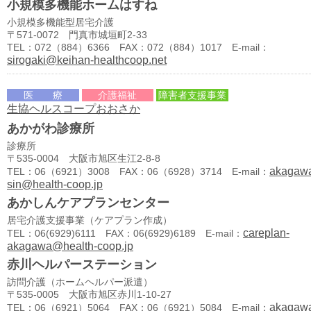
小規模多機能ホームはすね
小規模多機能型居宅介護
〒571-0072 門真市城垣町2-33
TEL：072（884）6366 FAX：072（884）1017 E-mail：
sirogaki@keihan-healthcoop.net
医 療
介護福祉
障害者支援事業
生協ヘルスコープおおさか
あかがわ診療所
診療所
〒535-0004 大阪市旭区生江2-8-8
akagaw
TEL：06（6921）3008 FAX：06（6928）3714 E-mail：
sin@health-coop.jp
あかしんケアプランセンター
居宅介護支援事業（ケアプラン作成）
careplan-
TEL：06(6929)6111 FAX：06(6929)6189 E-mail：
akagawa@health-coop.jp
赤川ヘルパーステーション
訪問介護（ホームヘルパー派遣）
〒535-0005 大阪市旭区赤川1-10-27
akagaw
TEL：06（6921）5064 FAX：06（6921）5084 E-mail：