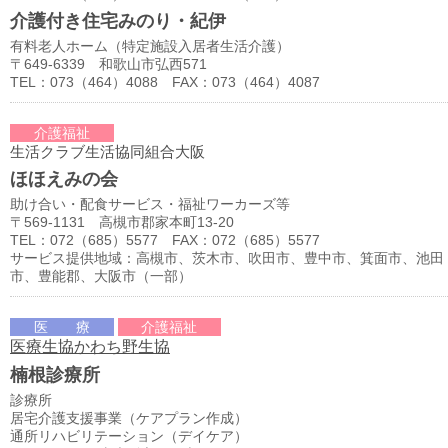
介護付き住宅みのり・紀伊
有料老人ホーム（特定施設入居者生活介護）
〒649-6339 和歌山市弘西571
TEL：073（464）4088 FAX：073（464）4087
介護福祉
生活クラブ生活協同組合大阪
ほほえみの会
助け合い・配食サービス・福祉ワーカーズ等
〒569-1131 高槻市郡家本町13-20
TEL：072（685）5577 FAX：072（685）5577
サービス提供地域：高槻市、茨木市、吹田市、豊中市、箕面市、池田
市、豊能郡、大阪市（一部）
医 療
介護福祉
医療生協かわち野生協
楠根診療所
診療所
居宅介護支援事業（ケアプラン作成）
通所リハビリテーション（デイケア）