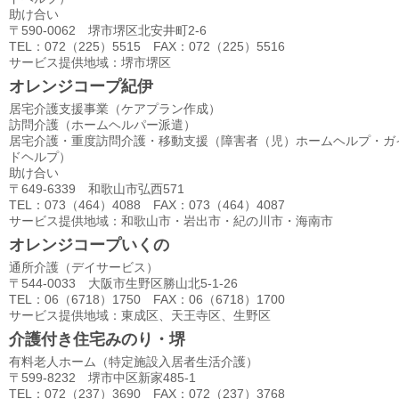
助け合い
〒590-0062 堺市堺区北安井町2-6
TEL：072（225）5515 FAX：072（225）5516
サービス提供地域：堺市堺区
オレンジコープ紀伊
居宅介護支援事業（ケアプラン作成）
訪問介護（ホームヘルパー派遣）
居宅介護・重度訪問介護・移動支援（障害者（児）ホームヘルプ・ガ
ドヘルプ）
助け合い
〒649-6339 和歌山市弘西571
TEL：073（464）4088 FAX：073（464）4087
サービス提供地域：和歌山市・岩出市・紀の川市・海南市
オレンジコープいくの
通所介護（デイサービス）
〒544-0033 大阪市生野区勝山北5-1-26
TEL：06（6718）1750 FAX：06（6718）1700
サービス提供地域：東成区、天王寺区、生野区
介護付き住宅みのり・堺
有料老人ホーム（特定施設入居者生活介護）
〒599-8232 堺市中区新家485-1
TEL：072（237）3690 FAX：072（237）3768