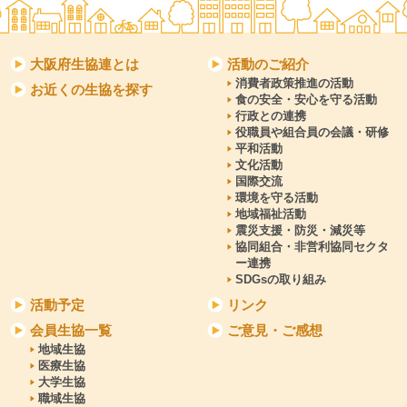
大阪府生協連とは
活動のご紹介
消費者政策推進の活動
お近くの生協を探す
食の安全・安心を守る活動
行政との連携
役職員や組合員の会議・研修
平和活動
文化活動
国際交流
環境を守る活動
地域福祉活動
震災支援・防災・減災等
協同組合・非営利協同セクタ
ー連携
SDGsの取り組み
活動予定
リンク
会員生協一覧
ご意見・ご感想
地域生協
医療生協
大学生協
職域生協