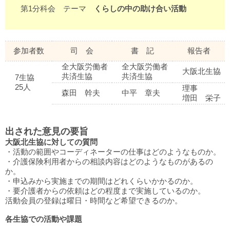
第1分科会 テーマ
くらしの中の助け合い活動
参加者数
司 会
書 記
報告者
全大阪労働者
全大阪労働者
大阪北生協
共済生協
共済生協
7生協
25人
理事
森田 幹夫
中平 章夫
増田 栄子
出された意見の要旨
大阪北生協に対しての質問
・活動の範囲やコーディネーターの仕事はどのようなものか。
・介護保険利用者からの相談内容はどのようなものがあるの
か。
・申込みから実施までの期間はどれくらいかかるのか。
・要介護者からの依頼はどの程度まで実施しているのか。
活動会員の登録は曜日・時間など希望できるのか。
各生協での活動や課題