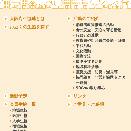
大阪府生協連とは
活動のご紹介
消費者政策推進の活動
お近くの生協を探す
食の安全・安心を守る活動
行政との連携
役職員や組合員の会議・研修
平和活動
文化活動
国際交流
環境を守る活動
地域福祉活動
震災支援・防災・減災等
協同組合・非営利協同セクタ
ー連携
SDGsの取り組み
活動予定
リンク
会員生協一覧
ご意見・ご感想
地域生協
医療生協
大学生協
職域生協