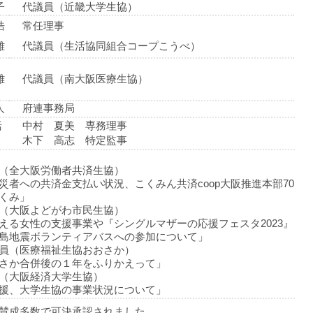
子
代議員（近畿大学生協）
浩
常任理事
雄
代議員（生活協同組合コープこうべ）
雄
代議員（南大阪医療生協）
人
府連事務局
括
中村 夏美 専務理事
木下 高志 特定監事
（全大阪労働者共済生協）
災者への共済金支払い状況、こくみん共済coop大阪推進本部70
くみ」
（大阪よどがわ市民生協）
える女性の支援事業や『シングルマザーの応援フェスタ2023』
島地震ボランティアバスへの参加について」
員（医療福祉生協おおさか）
さか合併後の１年をふりかえって」
（大阪経済大学生協）
援、大学生協の事業状況について」
賛成多数で可決承認されました。