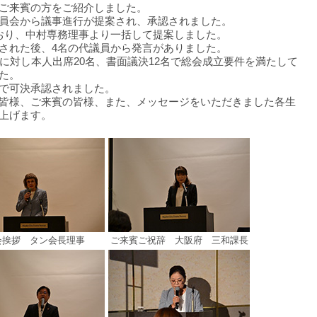
ご来賓の方をご紹介しました。
員会から議事進行が提案され、承認されました。
おり、中村専務理事より一括して提案しました。
された後、4名の代議員から発言がありました。
に対し本人出席20名、書面議決12名で総会成立要件を満たして
た。
で可決承認されました。
皆様、ご来賓の皆様、また、メッセージをいただきました各生
上げます。
会挨拶 タン会長理事
ご来賓ご祝辞 大阪府 三和課長