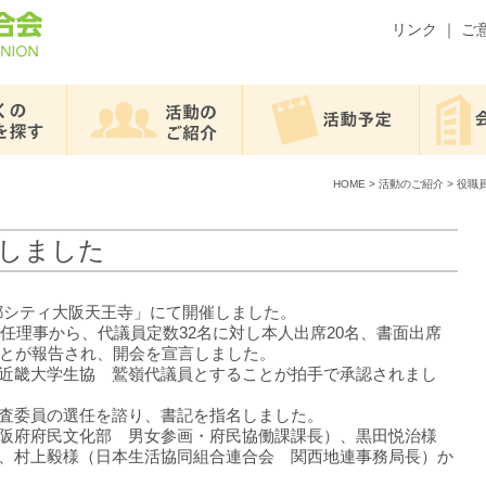
リンク
｜
ご
HOME
>
活動のご紹介
>
役職
催しました
「都シティ大阪天王寺」にて開催しました。
任理事から、代議員定数32名に対し本人出席20名、書面出席
ことが報告され、開会を宣言しました。
近畿大学生協 鷲嶺代議員とすることが拍手で承認されまし
査委員の選任を諮り、書記を指名しました。
阪府府民文化部 男女参画・府民協働課課長）、黒田悦治様
、村上毅様（日本生活協同組合連合会 関西地連事務局長）か