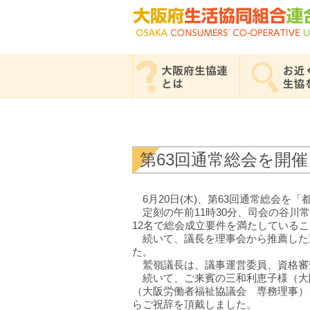
第63回通常総会を開
6月20日(木)、第63回通常総会を
定刻の午前11時30分、司会の谷川常
12名で総会成立要件を満たしている
続いて、議長を理事会から推薦した
た。
鷲嶺議長は、議事運営委員、資格審
続いて、ご来賓の三和利恵子様（大
（大阪労働者福祉協議会 専務理事）
らご祝辞を頂戴しました。