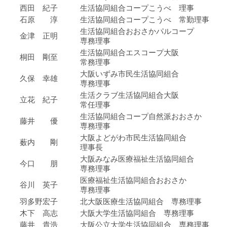
西田 紀子
生活協同組合コープこうべ 理事
石原 淳
生活協同組合コープこうべ 常勤理事
生活協同組合おおさかパルコープ
金津 正明
専務理事
生活協同組合エスコープ大阪
桐田 剛至
常務理事
大阪いずみ市民生活協同組合
久保 幸雄
専務理事
生活クラブ生活協同組合大阪
立花 紀子
常任理事
生活協同組合コープ自然派おおさか
藤井 優
専務理事
大阪よどがわ市民生活協同組合
薮内 剛
理事長
大阪みなみ医療福祉生活協同組合
今口 朋
専務理事
医療福祉生活協同組合おおさか
谷川 英子
専務理事
羽多野宏子
北大阪医療生活協同組合 専務理事
木下 高志
大阪大学生活協同組合 専務理事
藤井 貴浩
大阪公立大学生活協同組合 専務理事