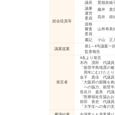
議長
鷲嶺奈緒
議事
藤井 貴
運営
髙井 得
委員
総会役員等
資格
審査
山嵜寿美
委員
書記
小山 正
第1～4号議案一
議案提案
監査報告
4名より発言
木内 茂幹 代議員
「能登半島地震の被
周年にむけたとり
金子 真佳 代議員
発言者
「大阪府の困難を抱
への協力、能登半
長谷川 嘉美 代議
「医療福祉生協おお
前田 喜史 代議員
「大学生への食の支
審議結果
全議案とも原案通り