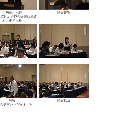
ご来賓ご祝辞
議案提案
活協同組合連合会関西地連
村上事務局長
討議
議案採決
から発言いただきました