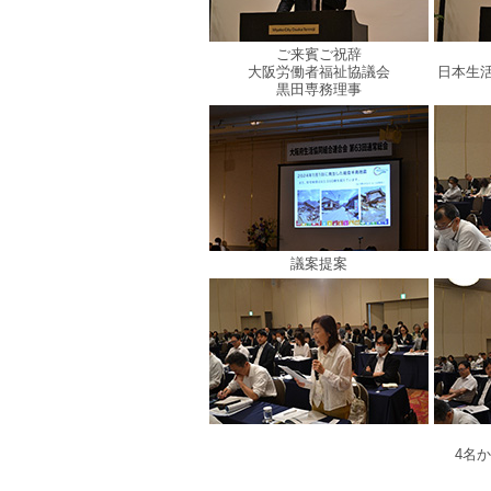
ご来賓ご祝辞
大阪労働者福祉協議会
日本生
黒田専務理事
議案提案
4名