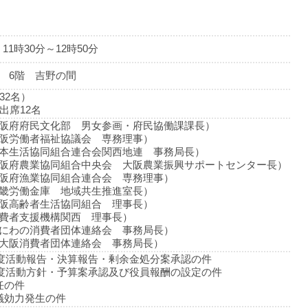
 11時30分～12時50分
 6階 吉野の間
32名）
出席12名
阪府府民文化部 男女参画・府民協働課課長）
阪労働者福祉協議会 専務理事）
本生活協同組合連合会関西地連 事務局長）
阪府農業協同組合中央会 大阪農業振興サポートセンター長）
阪府漁業協同組合連合会 専務理事）
畿労働金庫 地域共生推進室長）
阪高齢者生活協同組合 理事長）
費者支援機構関西 理事長）
にわの消費者団体連絡会 事務局長）
大阪消費者団体連絡会 事務局長）
3年度活動報告・決算報告・剰余金処分案承認の件
4年度活動方針・予算案承認及び役員報酬の設定の件
任の件
議効力発生の件