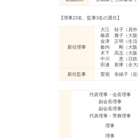
【理事23名、監事3名の選任】
大江 桂子（員外
椿原 雅子（大阪
金津 正明（生活
新任理事
薮内 剛（大阪
木下 高志（大阪
中川 恵（日鉄
田邊 新庫（全大
新任監事
鷲嶺 奈緒子（近
代表理事・会長理事
副会長理事
副会長理事
代表理事・専務理事
理事
理事