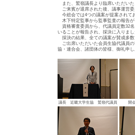
また、鷲嶺議長より臨席いただいた
ご来賓が退席された後、議事運営委
今総会では4つの議案が提案されて
木下特定監事から監事監査の報告が
資格審査委員から、代議員定数32名
いることが報告され、採決に入りまし
採決の結果、全ての議案が賛成多数
ご出席いただいた会員生協代議員の
協・連合会、諸団体の皆様、御礼申し
議長 近畿大学生協 鷲嶺代議員
開