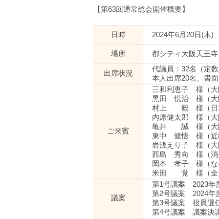
【第63回通常総会開催概要】
日時
2024年6月20日(木)
場所
都シティ大阪天王寺
代議員：32名（定数
出席状況
本人出席20名、書面
三和利恵子 様（大
黒田 悦治 様（大
村上 毅 様（日
内原健太郎 様（大
亀井 誠 様（大
ご来賓
東中 健悟 様（近
岩浅えり子 様（大
西島 秀向 様（消
岡本 孝子 様（な
米田 覚 様（全
第1号議案 202
第2号議案 202
議案
第3号議案 役員選
第4号議案 議案決