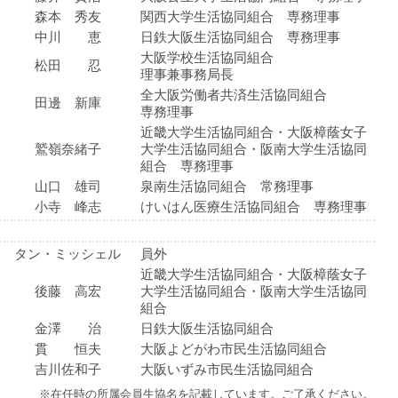
森本 秀友
関西大学生活協同組合 専務理事
中川 恵
日鉄大阪生活協同組合 専務理事
大阪学校生活協同組合
松田 忍
理事兼事務局長
全大阪労働者共済生活協同組合
田邊 新庫
専務理事
近畿大学生活協同組合・大阪樟蔭女子
鷲嶺奈緒子
大学生活協同組合・阪南大学生活協同
組合 専務理事
山口 雄司
泉南生活協同組合 常務理事
小寺 峰志
けいはん医療生活協同組合 専務理事
タン・ミッシェル
員外
近畿大学生活協同組合・大阪樟蔭女子
後藤 高宏
大学生活協同組合・阪南大学生活協同
組合
金澤 治
日鉄大阪生活協同組合
貫 恒夫
大阪よどがわ市民生活協同組合
吉川佐和子
大阪いずみ市民生活協同組合
※在任時の所属会員生協名を記載しています。ご了承ください。