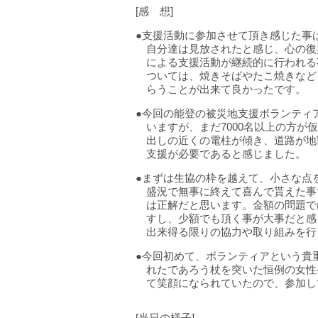
[感 想]
●支援活動に参加させて頂き感じた事
自分達は見放されたと感じ、心の復
による支援活動が継続的に行われる
ついては、焼きそばやたこ焼きなど
らうことが出来て良かったです。
●今回の能登の被災地支援ボランティ
いますが、まだ7000名以上の方
出しの近くの電柱が傾き、道路が地
支援が必要であると感じました。
●まずは生協の枠を越えて、小さな点
盛況で無事に終えて喜んで貰えた事
は正解だと思います。金額の問題で
すし、少額でも頂く事が大事だと感
出来得る限りの協力や取り組みを行
●今回初めて、ボランティアという貴
れたであろう杖を突いた恒例の女性
て笑顔になられていたので、参加し
[当日の様子]