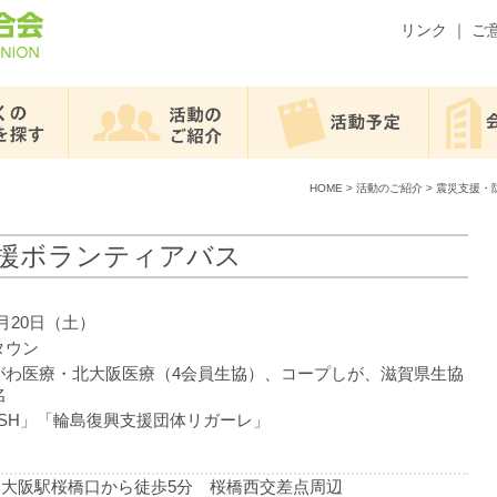
リンク
｜
ご
HOME
>
活動のご紹介
>
震災支援・
援ボランティアバス
2月20日（土）
タウン
がわ医療・北大阪医療（4会員生協）、コープしが、滋賀県生協
名
DASH」「輪島復興支援団体リガーレ」
大阪駅桜橋口から徒歩5分 桜橋西交差点周辺