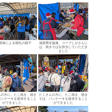
団体による朝礼の様子
滋賀県生協連、コープしがさんに
は、焼きそばを担当していただき
ました
んの方に、たこ焼き、焼き
たくさんの方に、たこ焼き、焼き
パンケーキを提供すること
そば、パンケーキを提供すること
ができました
ができました