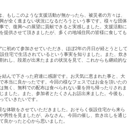
は、もしこのような支援活動が無かったら、被災者の方々は、
興が全く進まない状況になるだろうという事です。様々な団体
事で、復興への展望に貢献できると実感しました。支援活動に
を提供させて頂きましたが、多くの地域住民の皆様に食しても
アに初めて参加させていただき、ほぼ2年の月日が経とうとして
が仮設住宅で生活されているという事実を知りました。また、炊き
割れし、段差が出来たままの状況を見て、これからも継続的な
を結んで下さった府連に感謝です。お天気に恵まれた事と、大
で本当に良かったです。今回の様なフェスではお金を頂いたの
は無く、無料での配布は食べられない量を持ち帰ったりされま
じました。また、参加者とたくさんお話出来ました。今後も、
っていきたいです。
重な体験をさせていただきました。おそらく仮設住宅から来ら
や男性を見ましたが、みなさん、今回の催し、炊き出しを通じ
て良かったと心から思いました。