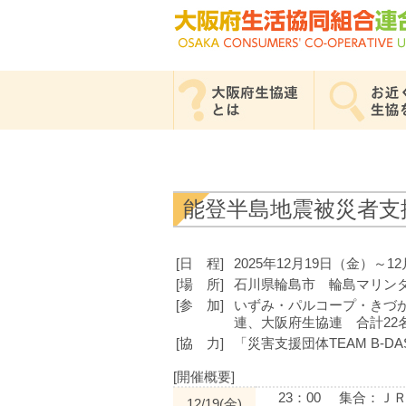
能登半島地震被災者支
[日 程]
2025年12月19日（金）～1
[場 所]
石川県輪島市 輪島マリン
[参 加]
いずみ・パルコープ・きづ
連、大阪府生協連 合計22
[協 力]
「災害支援団体TEAM B-
[開催概要]
23：00
集合：ＪＲ
12/19(金)