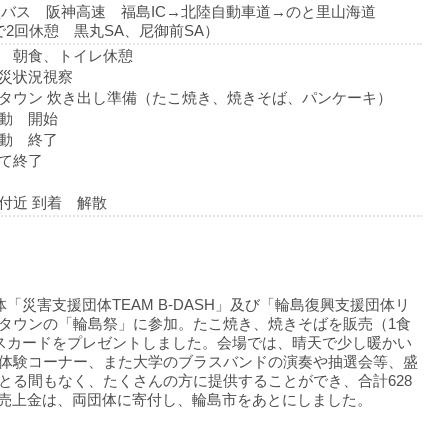
バス 阪神高速 福島IC→北陸自動車道→のと里山海道
で2回休憩 黒丸SA、尼御前SA）
 朝食、トイレ休憩
災状況視察
タウン 炊き出し準備（たこ焼き、焼きそば、パンケーキ）
動 開始
動 終了
て終了
付近 到着 解散
「災害支援団体TEAM B-DASH」及び「輪島復興支援団体リ
タウンの「輪島祭」に参加。たこ焼き、焼きそばを販売（1食
マスカードをプレゼントしました。会場では、晴天で少し暖かい
体験コーナー、また大学のブラスバンドの演奏や抽選会等、盛
とる間もなく、たくさんの方に提供することができ、合計628
後に売上金は、両団体に寄付し、輪島市をあとにしました。