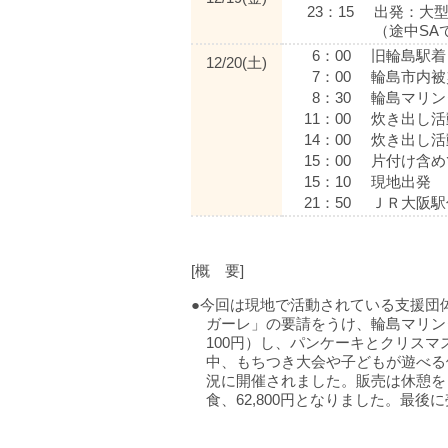
23：15
出発：大型
（途中SA
6：00
旧輪島駅着
12/20(土)
7：00
輪島市内被
8：30
輪島マリン
11：00
炊き出し活
14：00
炊き出し活
15：00
片付け含め
15：10
現地出発
21：50
ＪＲ大阪駅
[概 要]
●今回は現地で活動されている支援団体
ガーレ」の要請をうけ、輪島マリン
100円）し、パンケーキとクリス
中、もちつき大会や子どもが遊べる
況に開催されました。販売は休憩を
食、62,800円となりました。最