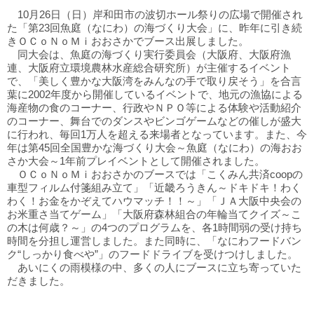
10月26日（日）岸和田市の波切ホール祭りの広場で開催され
た「第23回魚庭（なにわ）の海づくり大会」に、昨年に引き続
きＯＣｏＮｏＭｉおおさかでブース出展しました。
同大会は、魚庭の海づくり実行委員会（大阪府、大阪府漁
連、大阪府立環境農林水産総合研究所）が主催するイベント
で、「美しく豊かな大阪湾をみんなの手で取り戻そう」を合言
葉に2002年度から開催しているイベントで、地元の漁協による
海産物の食のコーナー、行政やＮＰＯ等による体験や活動紹介
のコーナー、舞台でのダンスやビンゴゲームなどの催しが盛大
に行われ、毎回1万人を超える来場者となっています。また、今
年は第45回全国豊かな海づくり大会～魚庭（なにわ）の海おお
さか大会～1年前プレイベントとして開催されました。
ＯＣｏＮｏＭｉおおさかのブースでは「こくみん共済coopの
車型フィルム付箋組み立て」「近畿ろうきん～ドキドキ！わく
わく！お金をかぞえてハウマッチ！！～」「ＪＡ大阪中央会の
お米重さ当てゲーム」「大阪府森林組合の年輪当てクイズ～こ
の木は何歳？～」の4つのプログラムを、各1時間弱の受け持ち
時間を分担し運営しました。また同時に、「なにわフードバン
ク“しっかり食べや”」のフードドライブを受けつけしました。
あいにくの雨模様の中、多くの人にブースに立ち寄っていた
だきました。