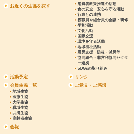
消費者政策推進の活動
お近くの生協を探す
食の安全・安心を守る活動
行政との連携
役職員や組合員の会議・研修
平和活動
文化活動
国際交流
環境を守る活動
地域福祉活動
震災支援・防災・減災等
協同組合・非営利協同セクタ
ー連携
SDGsの取り組み
活動予定
リンク
会員生協一覧
ご意見・ご感想
地域生協
医療生協
大学生協
職域生協
共済生協
高齢者生協
会報