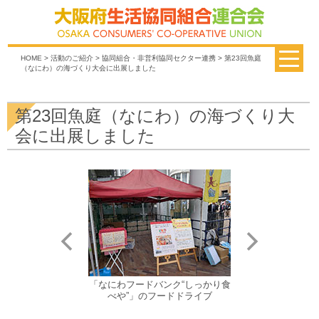
HOME
>
活動のご紹介
>
協同組合・非営利協同セクター連携
> 第23回魚庭
（なにわ）の海づくり大会に出展しました
第23回魚庭（なにわ）の海づくり大
会に出展しました
会場の様子
「なにわフードバンク“しっかり食
「こくみん共済coo
べや”」のフードドライブ
ム付箋組み