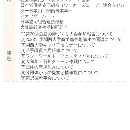
日本労働者協同組合（ワーカーズコープ）連合会セン
ター事業団 関西事業本部
＜オブザーバー＞
日本協同組合連携機構
大阪高齢者生活協同組合
(1)第20回魚庭の海づくり大会参加報告について
(2)2023年度関西大学商学部寄附講座の開講について
(3)関西大学キャリアセミナーについて
(4)若手職員合同研修について
議
(5)ワン・ワールド・フェスティバルについて
題
(6)大和川・石川クリーン作戦について
(7)団体の新規加入について
(8)各団体からの提案と情報提供について
(9)第15回幹事会について