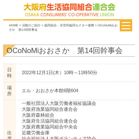
HOME
>
活動のご紹介
>
協同組合・非営利協同セクター連携
> OCoNoMiおお
さか 第14回幹事会
OCoNoMiおおさか 第14回幹事会
日
2022年12月1日(木）10時～11時50分
時
場
エル・おおさか本館6階604
所
一般社団法人大阪労働者福祉協議会
大阪府漁業協同組合連合会
大阪府森林組合
大阪府生活協同組合連合会
大阪府農業協同組合中央会
出
近畿労働金庫
席
社会福祉法人大阪ボランティア協会