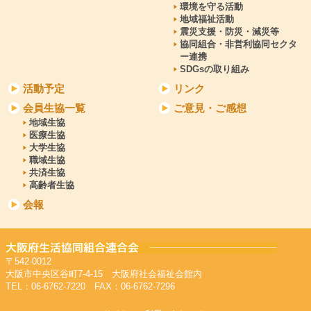
環境を守る活動
地域福祉活動
震災支援・防災・減災等
協同組合・非営利協同セクタ
ー連携
SDGsの取り組み
活動予定
リンク
会員生協一覧
ご意見・ご感想
地域生協
医療生協
大学生協
職域生協
共済生協
高齢者生協
会報
〒542-0012
大阪市中央区谷町7-4-15 大阪府社会福祉会館内
TEL：06-6762-7220 FAX：06-6762-7296