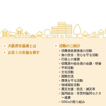
大阪府生協連とは
活動のご紹介
消費者政策推進の活動
お近くの生協を探す
食の安全・安心を守る活動
行政との連携
役職員や組合員の会議・研修
平和活動
文化活動
国際交流
環境を守る活動
地域福祉活動
震災支援・防災・減災等
協同組合・非営利協同セクタ
ー連携
SDGsの取り組み