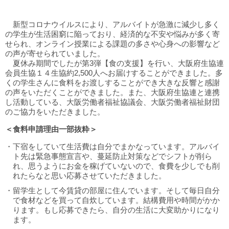
新型コロナウイルスにより、アルバイトが急激に減少し多く
の学生が生活困窮に陥っており、経済的な不安や悩みが多く寄
せられ、オンライン授業による課題の多さや心身への影響など
の声が寄せられていました。
夏休み期間でしたが第3弾【食の支援】を行い、大阪府生協連
会員生協１４生協約2,500人へお届けすることができました。多
くの学生さんに食料をお渡しすることができ大きな反響と感謝
の声をいただくことができました。また、大阪府生協連と連携
し活動している、大阪労働者福祉協議会、大阪労働者福祉財団
のご協力をいただきました。
＜食料申請理由一部抜粋＞
・下宿をしていて生活費は自分でまかなっています。アルバイ
ト先は緊急事態宣言や、蔓延防止対策などでシフトが削ら
れ、思うようにお金を稼げていないので、食費を少しでも削
れたらなと思い応募させていただきました。
・留学生として今賃貸の部屋に住んでいます。そして毎日自分
で食材などを買って自炊しています。結構費用や時間がかか
ります。もし応募できたら、自分の生活に大変助かりになり
ます。