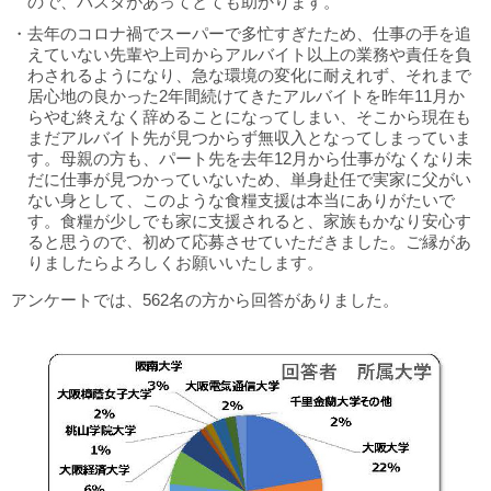
ので、パスタがあってとても助かります。
・去年のコロナ禍でスーパーで多忙すぎたため、仕事の手を追
えていない先輩や上司からアルバイト以上の業務や責任を負
わされるようになり、急な環境の変化に耐えれず、それまで
居心地の良かった2年間続けてきたアルバイトを昨年11月か
らやむ終えなく辞めることになってしまい、そこから現在も
まだアルバイト先が見つからず無収入となってしまっていま
す。母親の方も、パート先を去年12月から仕事がなくなり未
だに仕事が見つかっていないため、単身赴任で実家に父がい
ない身として、このような食糧支援は本当にありがたいで
す。食糧が少しでも家に支援されると、家族もかなり安心す
ると思うので、初めて応募させていただきました。ご縁があ
りましたらよろしくお願いいたします。
アンケートでは、562名の方から回答がありました。