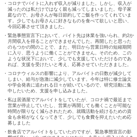
・コロナでバイトに入れず収入が減りました。しかし、収入が
減ったのは私だけではなく親も減ってしまいました。母子家
庭なので、お母さんが毎日節約してご飯を作ってくれていま
す。少しでもお母さんに好きなものを食べて欲しいと思い、
今回応募させて頂きました。
・緊急事態宣言下において、バイト先は休業を強いられ、約2か
月間収入を得ることができませんでした。再開したと思った
のもつかの間のことで、また、明日から営業日時の短縮期間
に入り、思うように働くことができません。そのため、この
ような状況下において、少しでも支援していただけるのであ
れば、支援を受けたいと考え、応募させていただきました。
・コロナウィルスの影響により、アルバイトの日数が減少して
しまい、給与が急激に減少しています。今年は特に修士論文
や学会発表に追われる日々が続いているので、研究活動に集
中したいため、支援を申し込みました。
・私は居酒屋でアルバイトをしていたが、コロナ禍で最近まで
営業が停止していたし、営業が再開しても働くことが可能な
時間が限りなく減らされたため、就職活動を続けるための資
金も余裕がなくなってきて、少しでも食費を抑えたいため応
募しました
・飲食店でアルバイトをしていたのですが、緊急事態宣言の影