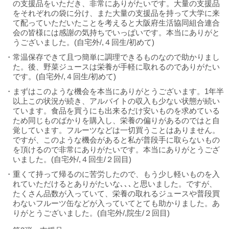
の支援品をいただき、非常にありがたいです。大量の支援品
をそれぞれの袋に分け、また大量の支援品を持って大学に来
て配っていただいたことを考えると大阪府生活協同組合連合
会の皆様には感謝の気持ちでいっぱいです。本当にありがと
うございました。(自宅外/,４回生/初めて)
・常温保存できて且つ簡単に調理できるものなので助かりまし
た。後、野菜ジュースは栄養が手軽に取れるのでありがたい
です。(自宅外/,４回生/初めて)
・まずはこのような機会を本当にありがとうございます。1年半
以上この状況が続き、アルバイトの収入も少ない状態が続い
ています。食品を買うにも出来るだけ安いものを求めている
ため同じものばかりを購入し、栄養の偏りがあるのではと自
覚しています。フルーツなどは一切買うことはありません。
ですが、このような機会があると私が普段手に取らないもの
を頂けるので非常にありがたいです。本当にありがとうござ
いました。(自宅外/,４回生/２回目)
・重くて持って帰るのに苦労したので、もう少し軽いものを入
れていただけるとありがたいな､､､と思いました。ですが、
たくさん品数が入っていて、栄養の取れるジュースや普段買
わないフルーツ缶などが入っていてとても助かりました。あ
りがとうございました。(自宅外/,院生/２回目)