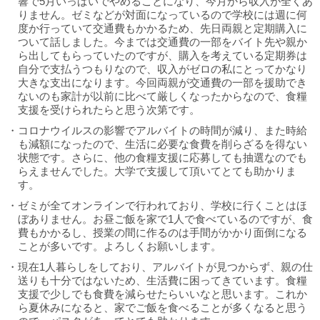
響で5月いっぱいでやめることになり、今月から収入が全くあ
りません。ゼミなどが対面になっているので学校には週に何
度か行っていて交通費もかかるため、先日両親と定期購入に
ついて話しました。今までは交通費の一部をバイト先や親か
ら出してもらっていたのですが、購入を考えている定期券は
自分で支払うつもりなので、収入がゼロの私にとってかなり
大きな支出になります。今回両親が交通費の一部を援助でき
ないのも家計が以前に比べて厳しくなったからなので、食糧
支援を受けられたらと思う次第です。
・コロナウイルスの影響でアルバイトの時間が減り、また時給
も減額になったので、生活に必要な食費を削らざるを得ない
状態です。さらに、他の食糧支援に応募しても抽選なのでも
らえませんでした。大学で支援して頂いてとても助かりま
す。
・ゼミが全てオンラインで行われており、学校に行くことはほ
ぼありません。お昼ご飯を家で1人で食べているのですが、食
費もかかるし、授業の間に作るのは手間がかかり面倒になる
ことが多いです。よろしくお願いします。
・現在1人暮らしをしており、アルバイトが見つからず、親の仕
送りも十分ではないため、生活費に困ってきています。食糧
支援で少しでも食費を減らせたらいいなと思います。これか
ら夏休みになると、家でご飯を食べることが多くなると思う