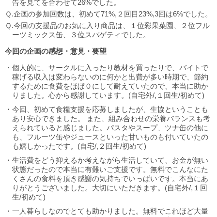
告を見てを合わせて26%でした。
Ｑ.企画の参加回数は、初めて71%,２回目23%,3回は6%でした。
Ｑ.今回の支援品のお気に入り商品は、１位彩果菜園、２位フル
ーツミックス缶、３位スパゲティでした。
今回の企画の感想・意見・要望
・個人的に、サークルに入ったり教材を買ったりで、バイトで
稼げる収入は変わらないのに何かと出費が多い時期で、節約
するために食費をほぼ０にして耐えていたので、本当に助か
りました。心から感謝しています。(自宅外/,１回生/初めて)
・今回、初めて食糧支援を応募しましたが、生協ということも
あり安心できました。 また、組み合わせの栄養バランスも考
えられていると感じました。パスタやスープ、ツナ缶の他に
も、フルーツ缶やジュースといった甘いものも付いていたの
も嬉しかったです。(自宅/,２回生/初めて)
・生活費をどう抑えるか考えながら生活していて、お金が無い
状態だったので本当に有難いご支援です。無料でこんなにた
くさんの食料を頂き感謝の気持ちでいっぱいです。本当にあ
りがとうございました。大切にいただきます。(自宅外/,１回
生/初めて)
・一人暮らしなのでとても助かりました。無料でこれほど大量