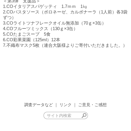
＜第3弾 支援品＞
1.COイタリアスパゲッティ 1.7ｍｍ 1㎏
2.COパスタソース（ボロネーゼ、カルボナーラ（1人前）各3袋
ずつ）
3.COライトツナフレークオイル無添加（70ｇ×3缶）
4.COフルーツミックス（130ｇ×3缶）
5.COたまごスープ 5食
6.CO彩果菜園（125ml）12本
7.不織布マスク5枚（連合大阪様よりご寄付いただきました。）
調査データなど
｜
リンク
｜
ご意見・ご感想